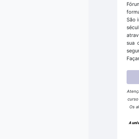
Fóru
form
São 
sécul
atrav
sua 
segur
Faça
Atençã
curso
Os a
A uni