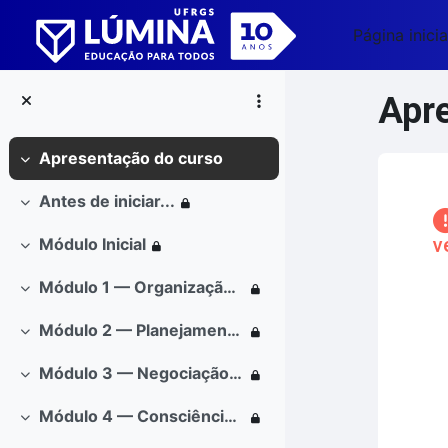
Ir para o conteúdo principal
Página inicia
Apr
Apresentação do curso
Contrair
Blo
Antes de iniciar...
Contrair
v
Módulo Inicial
Contrair
Módulo 1 — Organização das Finanças Pessoais
Contrair
Co
Módulo 2 — Planejamento Financeiro Pessoal
Contrair
Módulo 3 — Negociação de dívidas
Contrair
Módulo 4 — Consciência e Liberdade Financeira
Contrair