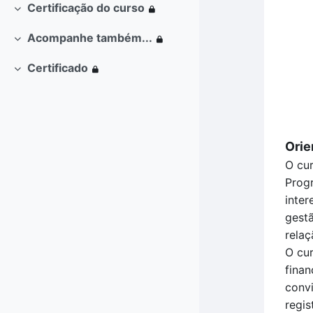
Certificação do curso
Contrair
Acompanhe também...
Contrair
Certificado
Contrair
Orie
O cur
Prog
inter
gest
relaç
O cur
finan
conv
regi