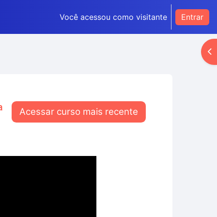
Você acessou como visitante
Entrar
Ab
a
Acessar curso mais recente