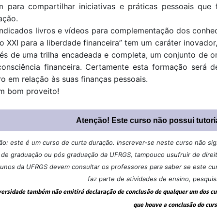
m para compartilhar iniciativas e práticas pessoais que
ação.
indicados livros e vídeos para complementação dos conhe
o XXI para a liberdade financeira” tem um caráter inovador
és de uma trilha encadeada e completa, um conjunto de or
consciência financeira. Certamente esta formação será d
o em relação às suas finanças pessoais.
m bom proveito! 
Atenção! Este curso não possui tutori
o: este é um curso de curta duração. Inscrever-se neste curso não sign
 de graduação ou pós graduação da UFRGS, tampouco usufruir de direi
lunos da UFRGS devem consultar os professores para saber se este cur
faz parte de atividades de ensino, pesqui
versidade também não emitirá declaração de conclusão de qualquer um dos curs
que houve a conclusão do curs