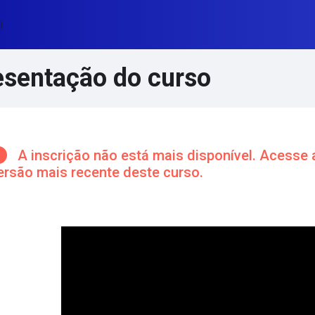
l
esentação do curso
cos de conteúdo principal
A inscrição não está mais disponível. Acesse 
ersão mais recente deste curso.
ntorno da seção