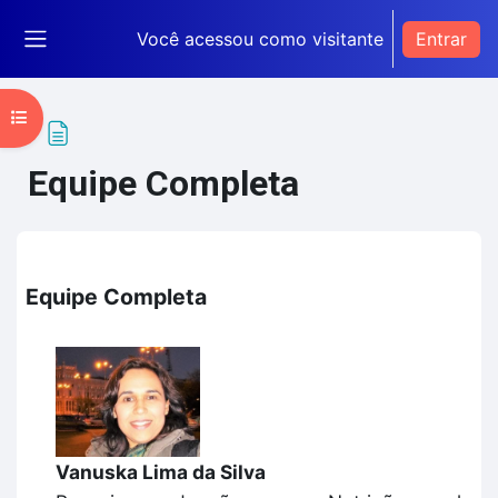
Ir para o conteúdo principal
Você acessou como visitante
Entrar
Painel lateral
Abrir índice do curso
Equipe Completa
Condições de conclusão
Equipe Completa
Vanuska Lima da Silva