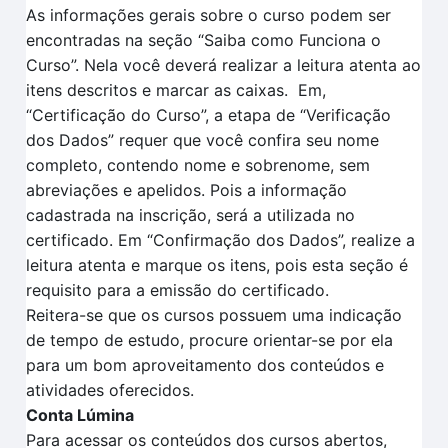
As informações gerais sobre o curso podem ser
encontradas na seção “Saiba como Funciona o
Curso”.
Nela você deverá realizar a leitura atenta
ao
itens descritos
e marcar as caixas.
Em
,
“Certificação
do Curso”, a et
a
pa de
“V
erificação
dos
D
ados
” requer que você confira seu nome
completo, contendo nome e sobrenome, sem
abreviações e apelidos. Pois a informação
cadastrada na inscrição, será a utilizada no
certificado.
Em
“Confirmação dos Dados”
, realize a
leitura aten
t
a e marque os itens, pois esta seção é
requisito para a
emissão do certificado.
Reitera-se que o
s cursos possuem uma indicação
de tempo
de estudo, procure orientar-se por ela
para um bom aproveitamento dos conteúdos e
atividades oferecidos.
Conta Lúmina
Para acessar os conteúdos dos cursos abertos,