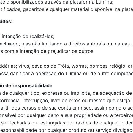
te disponibilizados através da plataforma Lúmina;
tificados, gabaritos e qualquer material disponível na plat
eúdos:
intenção de realizá-los;
incluindo, mas não limitando a direitos autorais ou marcas 
 com a intenção de prejudicar os outros;
rtidárias; vírus, cavalos de Tróia, worms, bombas-relógio, 
possa danificar a operação do Lúmina ou de outro computad
ão de responsabilidade
a de qualquer tipo, expressa ou implícita, de adequação d
rrência, interrupção, livre de erros ou mesmo que esteja 
artir dos cursos é de sua conta em risco, assim como o ac
onsável por qualquer dano a sua propriedade ou a terceir
 ser fechadas ou restringidas por razões de qualquer orde
sponsabilidade por qualquer produto ou serviço divulgado