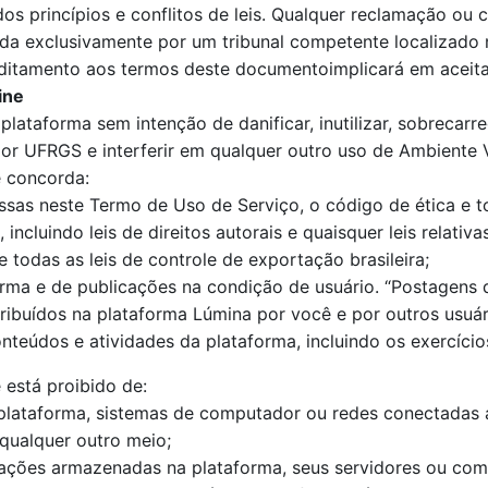
s princípios e conflitos de leis. Qualquer reclamação ou c
mida exclusivamente por um tribunal competente localizado 
ditamento aos termos deste documentoimplicará em aceita
ine
lataforma sem intenção de danificar, inutilizar, sobrecarr
or UFRGS e interferir em qualquer outro uso de Ambiente 
ê concorda:
as neste Termo de Uso de Serviço, o código de ética e toda
 incluindo leis de direitos autorais e quaisquer leis relati
 todas as leis de controle de exportação brasileira;
orma e de publicações na condição de usuário. “Postagens 
ribuídos na plataforma Lúmina por você e por outros usuár
teúdos e atividades da plataforma, incluindo os exercícios
 está proibido de:
 plataforma, sistemas de computador ou redes conectadas 
qualquer outro meio;
rmações armazenadas na plataforma, seus servidores ou co