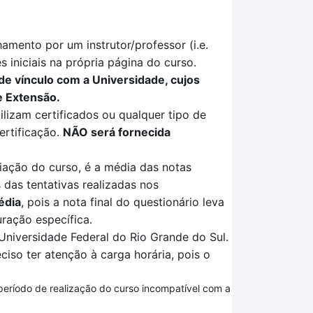
mento por um instrutor/professor (i.e.
 iniciais na própria página do curso.
de vínculo com a Universidade, cujos
e Extensão.
ilizam certificados ou qualquer tipo de
ertificação
.
NÃO
será fornecida
liação
do curso, é a média das notas
 das tentativas
realizadas no
s
édia
, pois a nota final do questionário leva
ração específica
.
Universidade Federal do Rio Grande do Sul.
ciso ter atenção à carga horária, pois o
 período de realização do curso incompatível com a