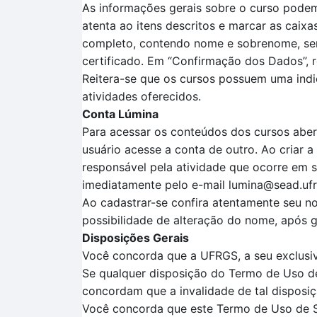
As informações gerais sobre o curso podem
atenta
ao itens descritos
e marcar as caixa
completo, contendo nome e sobrenome, sem a
certificado.
Em
“Confirmação dos Dados”
, 
Reitera-se que o
s cursos possuem uma ind
atividades oferecidos.
Conta Lúmina
Para acessar os conteúdos dos cursos aber
usuário acesse a conta de outro. Ao criar 
responsável pela atividade que ocorre em 
imediatamente pelo e-mail lumina@sead.ufr
Ao cadastrar-se confira atentamente seu no
possibilidade de alteração do nome, após ge
Disposições Gerais
Você concorda que a UFRGS, a seu exclusivo
Se qualquer disposição do Termo de Uso de 
concordam que a invalidade de tal disposiç
Você concorda que este Termo de Uso de Ser