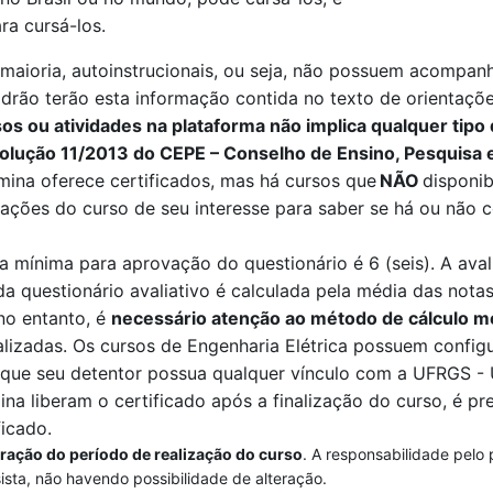
ra cursá-los.
aioria, autoinstrucionais, ou seja, não possuem acompanha
drão terão esta informação contida no texto de orientações
s ou atividades na plataforma não implica qualquer tipo 
olução 11/2013 do CEPE – Conselho de Ensino, Pesquisa 
mina
oferece certificados, mas há cursos que
NÃO
disponib
ções do curso de seu interesse para saber se há ou não c
a mínima para aprovação do questionário é 6 (seis). A ava
da questionário avaliativo é calculada pela
média das notas
 no entanto, é
necessário atenção ao método de cálculo m
alizadas
. O
s cursos de Engenharia Elétrica
possuem configu
a que seu detentor possua qualquer vínculo com a UFRGS -
ina
liberam o certificado após a finalização do curso, é pre
ficado.
eração do período de realização do curso
. A responsabilidade pelo
sista, não havendo possibilidade de alteração.