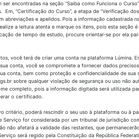
 ser encontradas na seção “Saiba como Funciona o Curso”
s.
Em
, “Certificação
do Curso”, a et
a
pa de
“V
erificação do
breviações e apelidos. Pois a informação cadastrada na i
realize a leitura aten
t
a e marque os itens, pois esta seção é 
icação de tempo
de estudo, procure orientar-se por ela p
tos, você terá de criar uma conta na plataforma Lúmina. 
a sua conta, você se compromete a fornecer dados precisos
sua conta, bem como proteção e confidencialidade de sua 
gs.br sobre qualquer violação de segurança ou uso não au
me completo, pois a informação digitada será utilizada par
rar o certificado.
 critério, poderá rescindir o seu uso à plataforma ou à p
Serviço for considerada por um tribunal de jurisdição co
ão não afetará a validade das restantes, que permanecerão
viço será regido pela Constituição da República Federativ