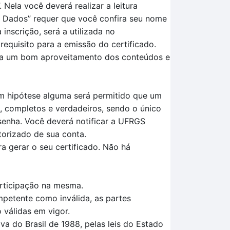
.
Nela você deverá realizar a leitura
s
D
ados
” requer que você confira seu nome
nscrição, será a utilizada no
requisito para a
emissão do certificado.
ara um bom aproveitamento dos conteúdos e
Em hipótese alguma será permitido que um
, completos e verdadeiros, sendo o único
senha. Você deverá notificar a UFRGS
torizado de sua conta.
a gerar o seu certificado. Não há
articipação na mesma.
mpetente como inválida, as partes
 válidas em vigor.
a do Brasil de 1988, pelas leis do Estado