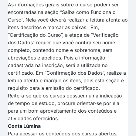
As informações gerais sobre o curso podem ser
encontradas na seção “Saiba como Funciona o
Curso”.
Nela você deverá realizar a leitura atenta
ao
itens descritos
e marcar as caixas.
Em
,
“Certificação
do Curso”, a et
a
pa de
“V
erificação
dos
D
ados
” requer que você confira seu nome
completo, contendo nome e sobrenome, sem
abreviações e apelidos. Pois a informação
cadastrada na inscrição, será a utilizada no
certificado.
Em
“Confirmação dos Dados”
, realize a
leitura aten
t
a e marque os itens, pois esta seção é
requisito para a
emissão do certificado.
Reitera-se que o
s cursos possuem uma indicação
de tempo
de estudo, procure orientar-se por ela
para um bom aproveitamento dos conteúdos e
atividades oferecidos.
Conta Lúmina
Para acessar os conteúdos dos cursos abertos,