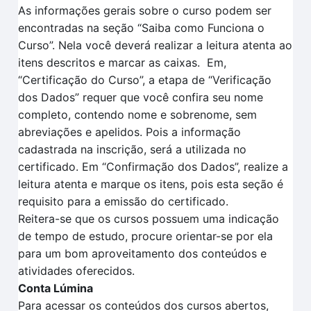
As informações gerais sobre o curso podem ser
encontradas na seção “Saiba como Funciona o
Curso”.
Nela você deverá realizar a leitura atenta
ao
itens descritos
e marcar as caixas.
Em
,
“Certificação
do Curso”, a et
a
pa de
“V
erificação
dos
D
ados
” requer que você confira seu nome
completo, contendo nome e sobrenome, sem
abreviações e apelidos. Pois a informação
cadastrada na inscrição, será a utilizada no
certificado.
Em
“Confirmação dos Dados”
, realize a
leitura aten
t
a e marque os itens, pois esta seção é
requisito para a
emissão do certificado.
Reitera-se que o
s cursos possuem uma indicação
de tempo
de estudo, procure orientar-se por ela
para um bom aproveitamento dos conteúdos e
atividades oferecidos.
Conta Lúmina
Para acessar os conteúdos dos cursos abertos,