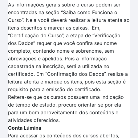
As informações gerais sobre o curso podem ser
encontradas na seção “Saiba como Funciona o
Curso”.
Nela você deverá realizar a leitura atenta
ao
itens descritos
e marcar as caixas.
Em
,
“Certificação
do Curso”, a et
a
pa de
“V
erificação
dos
D
ados
” requer que você confira seu nome
completo, contendo nome e sobrenome, sem
abreviações e apelidos. Pois a informação
cadastrada na inscrição, será a utilizada no
certificado.
Em
“Confirmação dos Dados”
, realize a
leitura aten
t
a e marque os itens, pois esta seção é
requisito para a
emissão do certificado.
Reitera-se que o
s cursos possuem uma indicação
de tempo
de estudo, procure orientar-se por ela
para um bom aproveitamento dos conteúdos e
atividades oferecidos.
Conta Lúmina
Para acessar os conteúdos dos cursos abertos,