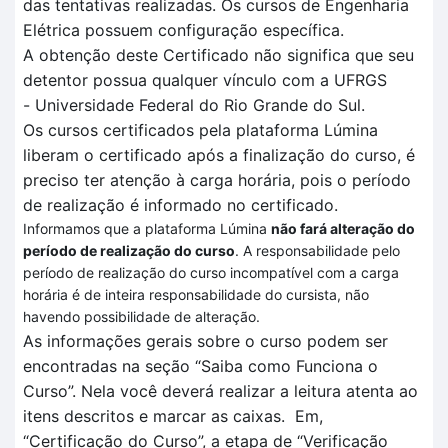
das tentativas realizadas
. O
s cursos de Engenharia
Elétrica
possuem configuração específica
.
A obtenção deste Certificado não significa que seu
detentor possua qualquer vínculo com a UFRGS
-
Universidade Federal do Rio Grande do Sul.
Os cursos certificados pela plataforma
Lúmina
liberam o certificado após a finalização do curso, é
preciso ter atenção à carga horária, pois o período
de realização é informado no certificado.
Informamos que a plataforma Lúmina
não fará alteração do
período de realização do curso
. A responsabilidade pelo
período de realização do curso incompatível com a carga
horária é de inteira responsabilidade do cursista, não
havendo possibilidade de alteração.
As informações gerais sobre o curso podem ser
encontradas na seção “Saiba como Funciona o
Curso”.
Nela você deverá realizar a leitura atenta
ao
itens descritos
e marcar as caixas.
Em
,
“Certificação
do Curso”, a et
a
pa de
“V
erificação