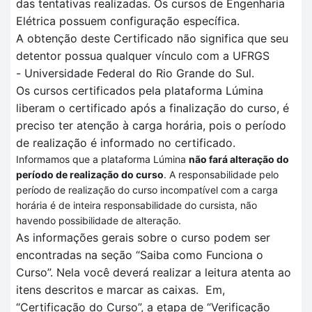
das tentativas realizadas
. O
s cursos de Engenharia
Elétrica
possuem configuração específica
.
A obtenção deste Certificado não significa que seu
detentor possua qualquer vínculo com a UFRGS
-
Universidade Federal do Rio Grande do Sul.
Os cursos certificados pela plataforma
Lúmina
liberam o certificado após a finalização do curso, é
preciso ter atenção à carga horária, pois o período
de realização é informado no certificado.
Informamos que a plataforma Lúmina
não fará alteração do
período de realização do curso
. A responsabilidade pelo
período de realização do curso incompatível com a carga
horária é de inteira responsabilidade do cursista, não
havendo possibilidade de alteração.
As informações gerais sobre o curso podem ser
encontradas na seção “Saiba como Funciona o
Curso”.
Nela você deverá realizar a leitura atenta
ao
itens descritos
e marcar as caixas.
Em
,
“Certificação
do Curso”, a et
a
pa de
“V
erificação