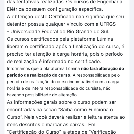
das tentativas realizadas
. O
s cursos de Engenharia
Elétrica
possuem configuração específica
.
A obtenção deste Certificado não significa que seu
detentor possua qualquer vínculo com a UFRGS
-
Universidade Federal do Rio Grande do Sul.
Os cursos certificados pela plataforma
Lúmina
liberam o certificado após a finalização do curso, é
preciso ter atenção à carga horária, pois o período
de realização é informado no certificado.
Informamos que a plataforma Lúmina
não fará alteração do
período de realização do curso
. A responsabilidade pelo
período de realização do curso incompatível com a carga
horária é de inteira responsabilidade do cursista, não
havendo possibilidade de alteração.
As informações gerais sobre o curso podem ser
encontradas na seção “Saiba como Funciona o
Curso”.
Nela você deverá realizar a leitura atenta
ao
itens descritos
e marcar as caixas.
Em
,
“Certificação
do Curso”, a et
a
pa de
“V
erificação