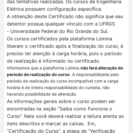
das tentativas realizadas
. O
s cursos de Engenharia
Elétrica
possuem configuração específica
.
A obtenção deste Certificado não significa que seu
detentor possua qualquer vínculo com a UFRGS
-
Universidade Federal do Rio Grande do Sul.
Os cursos certificados pela plataforma
Lúmina
liberam o certificado após a finalização do curso, é
preciso ter atenção à carga horária, pois o período
de realização é informado no certificado.
Informamos que a plataforma Lúmina
não fará alteração do
período de realização do curso
. A responsabilidade pelo
período de realização do curso incompatível com a carga
horária é de inteira responsabilidade do cursista, não
havendo possibilidade de alteração.
As informações gerais sobre o curso podem ser
encontradas na seção “Saiba como Funciona o
Curso”.
Nela você deverá realizar a leitura atenta
ao
itens descritos
e marcar as caixas.
Em
,
“Certificação
do Curso”, a et
a
pa de
“V
erificação