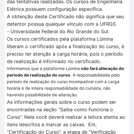
das tentativas realizadas
. O
s cursos de Engenharia
Elétrica
possuem configuração específica
.
A obtenção deste Certificado não significa que seu
detentor possua qualquer vínculo com a UFRGS
-
Universidade Federal do Rio Grande do Sul.
Os cursos certificados pela plataforma
Lúmina
liberam o certificado após a finalização do curso, é
preciso ter atenção à carga horária, pois o período
de realização é informado no certificado.
Informamos que a plataforma Lúmina
não fará alteração do
período de realização do curso
. A responsabilidade pelo
período de realização do curso incompatível com a carga
horária é de inteira responsabilidade do cursista, não
havendo possibilidade de alteração.
As informações gerais sobre o curso podem ser
encontradas na seção “Saiba como Funciona o
Curso”.
Nela você deverá realizar a leitura atenta
ao
itens descritos
e marcar as caixas.
Em
,
“Certificação
do Curso”, a et
a
pa de
“V
erificação