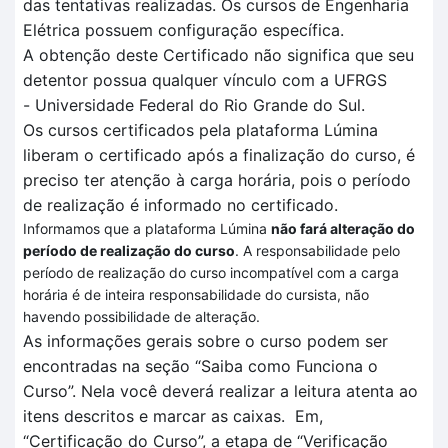
das tentativas realizadas
. O
s cursos de Engenharia
Elétrica
possuem configuração específica
.
A obtenção deste Certificado não significa que seu
detentor possua qualquer vínculo com a UFRGS
-
Universidade Federal do Rio Grande do Sul.
Os cursos certificados pela plataforma
Lúmina
liberam o certificado após a finalização do curso, é
preciso ter atenção à carga horária, pois o período
de realização é informado no certificado.
Informamos que a plataforma Lúmina
não fará alteração do
período de realização do curso
. A responsabilidade pelo
período de realização do curso incompatível com a carga
horária é de inteira responsabilidade do cursista, não
havendo possibilidade de alteração.
As informações gerais sobre o curso podem ser
encontradas na seção “Saiba como Funciona o
Curso”.
Nela você deverá realizar a leitura atenta
ao
itens descritos
e marcar as caixas.
Em
,
“Certificação
do Curso”, a et
a
pa de
“V
erificação