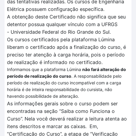
das tentativas realizadas
. O
s cursos de Engenharia
Elétrica
possuem configuração específica
.
A obtenção deste Certificado não significa que seu
detentor possua qualquer vínculo com a UFRGS
-
Universidade Federal do Rio Grande do Sul.
Os cursos certificados pela plataforma
Lúmina
liberam o certificado após a finalização do curso, é
preciso ter atenção à carga horária, pois o período
de realização é informado no certificado.
Informamos que a plataforma Lúmina
não fará alteração do
período de realização do curso
. A responsabilidade pelo
período de realização do curso incompatível com a carga
horária é de inteira responsabilidade do cursista, não
havendo possibilidade de alteração.
As informações gerais sobre o curso podem ser
encontradas na seção “Saiba como Funciona o
Curso”.
Nela você deverá realizar a leitura atenta
ao
itens descritos
e marcar as caixas.
Em
,
“Certificação
do Curso”, a et
a
pa de
“V
erificação