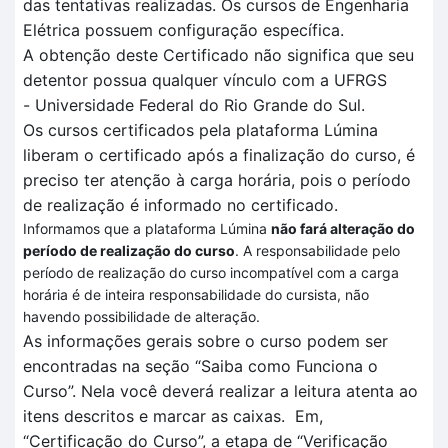
das tentativas realizadas
. O
s cursos de Engenharia
Elétrica
possuem configuração específica
.
A obtenção deste Certificado não significa que seu
detentor possua qualquer vínculo com a UFRGS
-
Universidade Federal do Rio Grande do Sul.
Os cursos certificados pela plataforma
Lúmina
liberam o certificado após a finalização do curso, é
preciso ter atenção à carga horária, pois o período
de realização é informado no certificado.
Informamos que a plataforma Lúmina
não fará alteração do
período de realização do curso
. A responsabilidade pelo
período de realização do curso incompatível com a carga
horária é de inteira responsabilidade do cursista, não
havendo possibilidade de alteração.
As informações gerais sobre o curso podem ser
encontradas na seção “Saiba como Funciona o
Curso”.
Nela você deverá realizar a leitura atenta
ao
itens descritos
e marcar as caixas.
Em
,
“Certificação
do Curso”, a et
a
pa de
“V
erificação