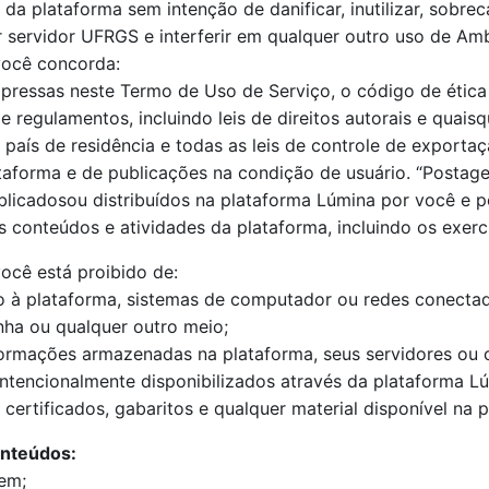
da plataforma sem intenção de danificar, inutilizar, sobrec
servidor UFRGS e interferir em qualquer outro uso de Amb
você concorda:
ressas neste Termo de Uso de Serviço, o código de ética e 
e regulamentos, incluindo leis de direitos autorais e quaisq
aís de residência e todas as leis de controle de exportaçã
taforma e de publicações na condição de usuário. “Postage
licadosou distribuídos na plataforma Lúmina por você e po
conteúdos e atividades da plataforma, incluindo os exercíc
ocê está proibido de:
do à plataforma, sistemas de computador ou redes conecta
nha ou qualquer outro meio;
nformações armazenadas na plataforma, seus servidores ou
ntencionalmente disponibilizados através da plataforma Lú
 certificados, gabaritos e qualquer material disponível na 
onteúdos:
em;