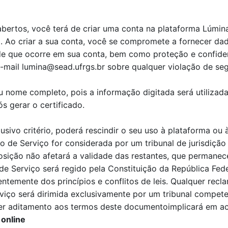
bertos, você terá de criar uma conta na plataforma Lúmin
. Ao criar a sua conta, você se compromete a fornecer dad
ade que ocorre em sua conta, bem como proteção e confide
-mail lumina@sead.ufrgs.br sobre qualquer violação de se
 nome completo, pois a informação digitada será utilizada
s gerar o certificado.
sivo critério, poderá rescindir o seu uso à plataforma ou
 de Serviço for considerada por um tribunal de jurisdição
osição não afetará a validade das restantes, que permanece
 Serviço será regido pela Constituição da República Federa
temente dos princípios e conflitos de leis. Qualquer recl
viço será dirimida exclusivamente por um tribunal compete
er aditamento aos termos deste documentoimplicará em ace
 online