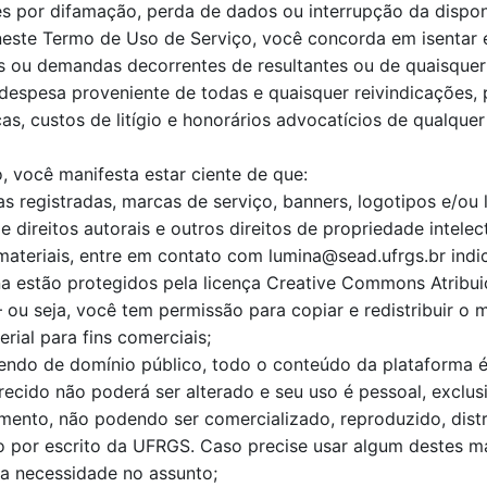
ões por difamação, perda de dados ou interrupção da dispon
neste Termo de Uso de Serviço, você concorda em isentar 
s ou demandas decorrentes de resultantes ou de quaisquer
despesa proveniente de todas e quaisquer reivindicações, 
as, custos de litígio e honorários advocatícios de qualquer
, você manifesta estar ciente de que:
s registradas, marcas de serviço, banners, logotipos e/o
 direitos autorais e outros direitos de propriedade intelect
materiais, entre em contato com lumina@sead.ufrgs.br ind
a estão protegidos pela licença Creative Commons Atrib
 ou seja, você tem permissão para copiar e redistribuir o 
ial para fins comerciais;
endo de domínio público, todo o conteúdo da plataforma é 
recido não poderá ser alterado e seu uso é pessoal, exclu
ento, não podendo ser comercializado, reproduzido, distrib
 por escrito da UFRGS. Caso precise usar algum destes ma
a necessidade no assunto;