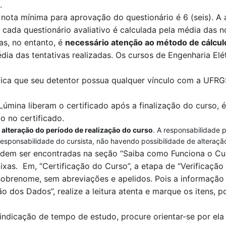
.
 nota mínima para aprovação do questionário é 6 (seis). A 
 cada questionário avaliativo é calculada pela
média das no
das, no entanto, é
necessário atenção ao método de cálcul
dia das tentativas realizadas
. O
s cursos de Engenharia Elét
fica que seu detentor possua qualquer vínculo com a UFR
Lúmina
liberam o certificado após a finalização do curso, é
o no certificado.
 alteração do período de realização do curso
. A responsabilidade 
responsabilidade do cursista, não havendo possibilidade de alteraçã
odem ser encontradas na seção “Saiba como Funciona o Cur
ixas.
Em
, “Certificação
do Curso”, a et
a
pa de
“V
erificaçã
brenome, sem abreviações e apelidos. Pois a informação c
ão dos Dados”
, realize a leitura aten
t
a e marque os itens, po
indicação de tempo
de estudo, procure orientar-se por e