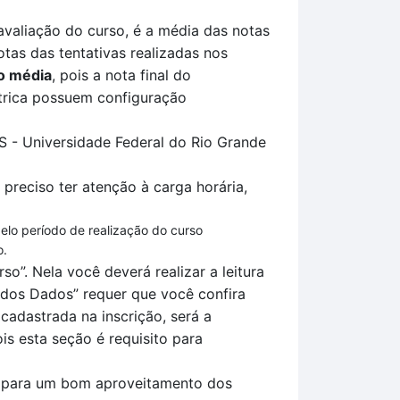
avaliação
do curso, é a média das notas
tas das tentativas
realizadas no
s
o média
, pois a nota final do
rica
possuem configuração
GS -
Universidade Federal do Rio Grande
 preciso ter atenção à carga horária,
pelo período de realização do curso
o.
so”.
Nela você deverá realizar a leitura
o dos
D
ados
” requer que você confira
adastrada na inscrição, será a
is esta seção é requisito para
la para um bom aproveitamento dos