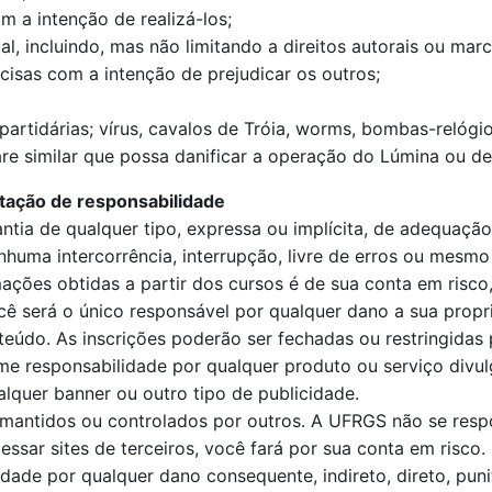
m a intenção de realizá-los;
al, incluindo, mas não limitando a direitos autorais ou mar
isas com a intenção de prejudicar os outros;
-partidárias; vírus, cavalos de Tróia, worms, bombas-relóg
re similar que possa danificar a operação do Lúmina ou d
tação de responsabilidade
antia de qualquer tipo, expressa ou implícita, de adequaç
uma intercorrência, interrupção, livre de erros ou mesmo q
ções obtidas a partir dos cursos é de sua conta em risco,
cê será o único responsável por qualquer dano a sua propr
eúdo. As inscrições poderão ser fechadas ou restringidas
 responsabilidade por qualquer produto ou serviço divulg
lquer banner ou outro tipo de publicidade.
es mantidos ou controlados por outros. A UFRGS não se resp
ssar sites de terceiros, você fará por sua conta em risco.
ade por qualquer dano consequente, indireto, direto, puniti