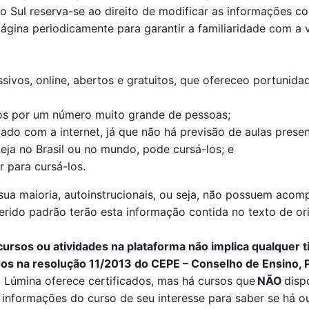
o Sul reserva-se ao direito de modificar as informações 
 página periodicamente para garantir a familiaridade com a
ivos, online, abertos e gratuitos, que ofereceo portunid
s por um número muito grande de pessoas;
ado com a internet, já que não há previsão de aulas presen
eja no Brasil ou no mundo, pode cursá-los; e
 para cursá-los.
ua maioria, autoinstrucionais, ou seja, não possuem acom
ferido padrão terão esta informação contida no texto de or
ursos ou atividades na plataforma não implica qualquer t
os na resolução 11/2013 do CEPE – Conselho de Ensino, 
a
Lúmina
oferece certificados, mas há cursos que
NÃO
dispo
informações do curso de seu interesse para saber se há ou