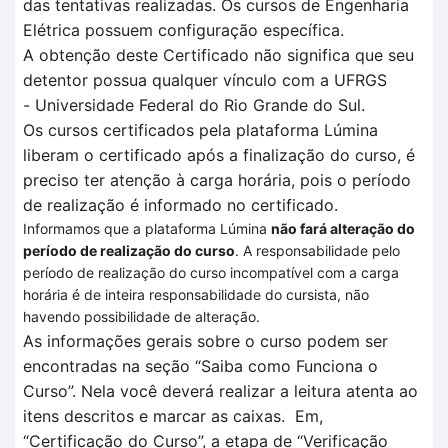
das tentativas realizadas
. O
s cursos de Engenharia
Elétrica
possuem configuração específica
.
A obtenção deste Certificado não significa que seu
detentor possua qualquer vínculo com a UFRGS
-
Universidade Federal do Rio Grande do Sul.
Os cursos certificados pela plataforma
Lúmina
liberam o certificado após a finalização do curso, é
preciso ter atenção à carga horária, pois o período
de realização é informado no certificado.
Informamos que a plataforma Lúmina
não fará alteração do
período de realização do curso
. A responsabilidade pelo
período de realização do curso incompatível com a carga
horária é de inteira responsabilidade do cursista, não
havendo possibilidade de alteração.
As informações gerais sobre o curso podem ser
encontradas na seção “Saiba como Funciona o
Curso”.
Nela você deverá realizar a leitura atenta
ao
itens descritos
e marcar as caixas.
Em
,
“Certificação
do Curso”, a et
a
pa de
“V
erificação