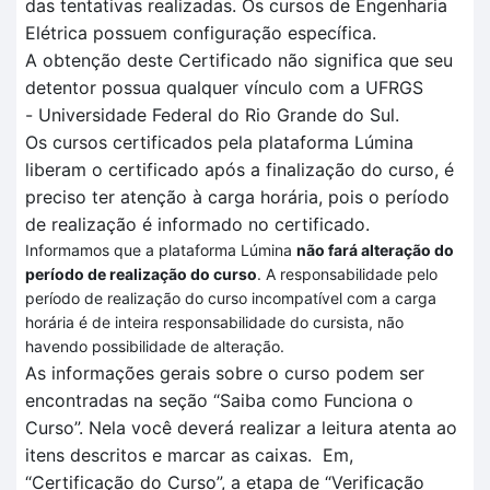
das tentativas realizadas
. O
s cursos de Engenharia
Elétrica
possuem configuração específica
.
A obtenção deste Certificado não significa que seu
detentor possua qualquer vínculo com a UFRGS
-
Universidade Federal do Rio Grande do Sul.
Os cursos certificados pela plataforma
Lúmina
liberam o certificado após a finalização do curso, é
preciso ter atenção à carga horária, pois o período
de realização é informado no certificado.
Informamos que a plataforma Lúmina
não fará alteração do
período de realização do curso
. A responsabilidade pelo
período de realização do curso incompatível com a carga
horária é de inteira responsabilidade do cursista, não
havendo possibilidade de alteração.
As informações gerais sobre o curso podem ser
encontradas na seção “Saiba como Funciona o
Curso”.
Nela você deverá realizar a leitura atenta
ao
itens descritos
e marcar as caixas.
Em
,
“Certificação
do Curso”, a et
a
pa de
“V
erificação