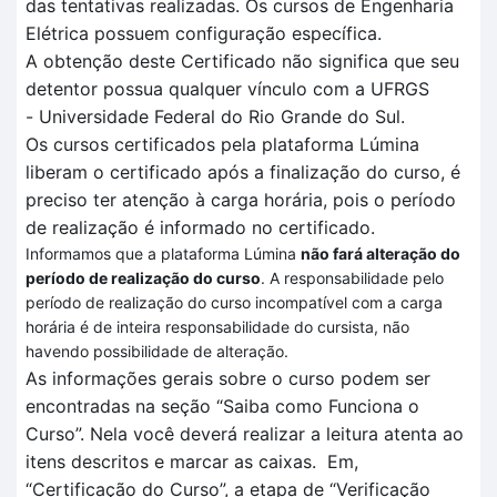
das tentativas realizadas
. O
s cursos de Engenharia
Elétrica
possuem configuração específica
.
A obtenção deste Certificado não significa que seu
detentor possua qualquer vínculo com a UFRGS
-
Universidade Federal do Rio Grande do Sul.
Os cursos certificados pela plataforma
Lúmina
liberam o certificado após a finalização do curso, é
preciso ter atenção à carga horária, pois o período
de realização é informado no certificado.
Informamos que a plataforma Lúmina
não fará alteração do
período de realização do curso
. A responsabilidade pelo
período de realização do curso incompatível com a carga
horária é de inteira responsabilidade do cursista, não
havendo possibilidade de alteração.
As informações gerais sobre o curso podem ser
encontradas na seção “Saiba como Funciona o
Curso”.
Nela você deverá realizar a leitura atenta
ao
itens descritos
e marcar as caixas.
Em
,
“Certificação
do Curso”, a et
a
pa de
“V
erificação