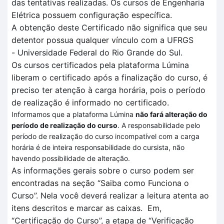
das tentativas realizadas
. O
s cursos de Engenharia
Elétrica
possuem configuração específica
.
A obtenção deste Certificado não significa que seu
detentor possua qualquer vínculo com a UFRGS
-
Universidade Federal do Rio Grande do Sul.
Os cursos certificados pela plataforma
Lúmina
liberam o certificado após a finalização do curso, é
preciso ter atenção à carga horária, pois o período
de realização é informado no certificado.
Informamos que a plataforma Lúmina
não fará alteração do
período de realização do curso
. A responsabilidade pelo
período de realização do curso incompatível com a carga
horária é de inteira responsabilidade do cursista, não
havendo possibilidade de alteração.
As informações gerais sobre o curso podem ser
encontradas na seção “Saiba como Funciona o
Curso”.
Nela você deverá realizar a leitura atenta
ao
itens descritos
e marcar as caixas.
Em
,
“Certificação
do Curso”, a et
a
pa de
“V
erificação