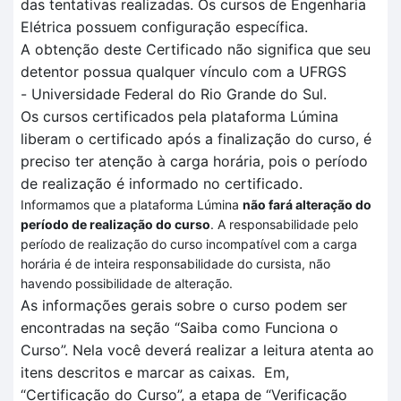
das tentativas realizadas
. O
s cursos de Engenharia
Elétrica
possuem configuração específica
.
A obtenção deste Certificado não significa que seu
detentor possua qualquer vínculo com a UFRGS
-
Universidade Federal do Rio Grande do Sul.
Os cursos certificados pela plataforma
Lúmina
liberam o certificado após a finalização do curso, é
preciso ter atenção à carga horária, pois o período
de realização é informado no certificado.
Informamos que a plataforma Lúmina
não fará alteração do
período de realização do curso
. A responsabilidade pelo
período de realização do curso incompatível com a carga
horária é de inteira responsabilidade do cursista, não
havendo possibilidade de alteração.
As informações gerais sobre o curso podem ser
encontradas na seção “Saiba como Funciona o
Curso”.
Nela você deverá realizar a leitura atenta
ao
itens descritos
e marcar as caixas.
Em
,
“Certificação
do Curso”, a et
a
pa de
“V
erificação