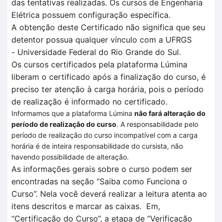
das tentativas realizadas
. O
s cursos de Engenharia
Elétrica
possuem configuração específica
.
A obtenção deste Certificado não significa que seu
detentor possua qualquer vínculo com a UFRGS
-
Universidade Federal do Rio Grande do Sul.
Os cursos certificados pela plataforma
Lúmina
liberam o certificado após a finalização do curso, é
preciso ter atenção à carga horária, pois o período
de realização é informado no certificado.
Informamos que a plataforma Lúmina
não fará alteração do
período de realização do curso
. A responsabilidade pelo
período de realização do curso incompatível com a carga
horária é de inteira responsabilidade do cursista, não
havendo possibilidade de alteração.
As informações gerais sobre o curso podem ser
encontradas na seção “Saiba como Funciona o
Curso”.
Nela você deverá realizar a leitura atenta
ao
itens descritos
e marcar as caixas.
Em
,
“Certificação
do Curso”, a et
a
pa de
“V
erificação