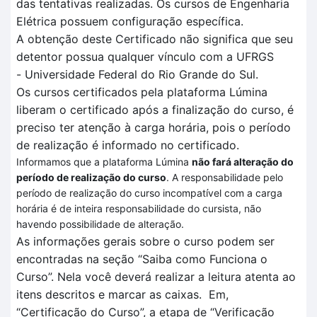
das tentativas realizadas
. O
s cursos de Engenharia
Elétrica
possuem configuração específica
.
A obtenção deste Certificado não significa que seu
detentor possua qualquer vínculo com a UFRGS
-
Universidade Federal do Rio Grande do Sul.
Os cursos certificados pela plataforma
Lúmina
liberam o certificado após a finalização do curso, é
preciso ter atenção à carga horária, pois o período
de realização é informado no certificado.
Informamos que a plataforma Lúmina
não fará alteração do
período de realização do curso
. A responsabilidade pelo
período de realização do curso incompatível com a carga
horária é de inteira responsabilidade do cursista, não
havendo possibilidade de alteração.
As informações gerais sobre o curso podem ser
encontradas na seção “Saiba como Funciona o
Curso”.
Nela você deverá realizar a leitura atenta
ao
itens descritos
e marcar as caixas.
Em
,
“Certificação
do Curso”, a et
a
pa de
“V
erificação