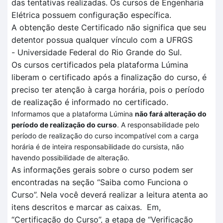
das tentativas realizadas
. O
s cursos de Engenharia
Elétrica
possuem configuração específica
.
A obtenção deste Certificado não significa que seu
detentor possua qualquer vínculo com a UFRGS
-
Universidade Federal do Rio Grande do Sul.
Os cursos certificados pela plataforma
Lúmina
liberam o certificado após a finalização do curso, é
preciso ter atenção à carga horária, pois o período
de realização é informado no certificado.
Informamos que a plataforma Lúmina
não fará alteração do
período de realização do curso
. A responsabilidade pelo
período de realização do curso incompatível com a carga
horária é de inteira responsabilidade do cursista, não
havendo possibilidade de alteração.
As informações gerais sobre o curso podem ser
encontradas na seção “Saiba como Funciona o
Curso”.
Nela você deverá realizar a leitura atenta
ao
itens descritos
e marcar as caixas.
Em
,
“Certificação
do Curso”, a et
a
pa de
“V
erificação