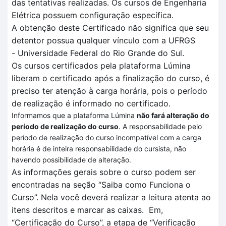
das tentativas realizadas
. O
s cursos de Engenharia
Elétrica
possuem configuração específica
.
A obtenção deste Certificado não significa que seu
detentor possua qualquer vínculo com a UFRGS
-
Universidade Federal do Rio Grande do Sul.
Os cursos certificados pela plataforma
Lúmina
liberam o certificado após a finalização do curso, é
preciso ter atenção à carga horária, pois o período
de realização é informado no certificado.
Informamos que a plataforma Lúmina
não fará alteração do
período de realização do curso
. A responsabilidade pelo
período de realização do curso incompatível com a carga
horária é de inteira responsabilidade do cursista, não
havendo possibilidade de alteração.
As informações gerais sobre o curso podem ser
encontradas na seção “Saiba como Funciona o
Curso”.
Nela você deverá realizar a leitura atenta
ao
itens descritos
e marcar as caixas.
Em
,
“Certificação
do Curso”, a et
a
pa de
“V
erificação