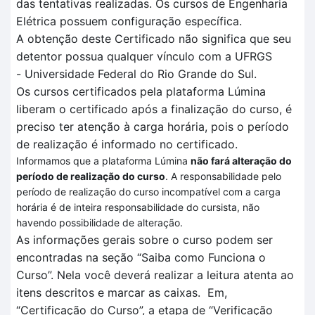
das tentativas realizadas
. O
s cursos de Engenharia
Elétrica
possuem configuração específica
.
A obtenção deste Certificado não significa que seu
detentor possua qualquer vínculo com a UFRGS
-
Universidade Federal do Rio Grande do Sul.
Os cursos certificados pela plataforma
Lúmina
liberam o certificado após a finalização do curso, é
preciso ter atenção à carga horária, pois o período
de realização é informado no certificado.
Informamos que a plataforma Lúmina
não fará alteração do
período de realização do curso
. A responsabilidade pelo
período de realização do curso incompatível com a carga
horária é de inteira responsabilidade do cursista, não
havendo possibilidade de alteração.
As informações gerais sobre o curso podem ser
encontradas na seção “Saiba como Funciona o
Curso”.
Nela você deverá realizar a leitura atenta
ao
itens descritos
e marcar as caixas.
Em
,
“Certificação
do Curso”, a et
a
pa de
“V
erificação