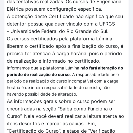
das tentativas realizadas
. O
s cursos de Engenharia
Elétrica
possuem configuração específica
.
A obtenção deste Certificado não significa que seu
detentor possua qualquer vínculo com a UFRGS
-
Universidade Federal do Rio Grande do Sul.
Os cursos certificados pela plataforma
Lúmina
liberam o certificado após a finalização do curso, é
preciso ter atenção à carga horária, pois o período
de realização é informado no certificado.
Informamos que a plataforma Lúmina
não fará alteração do
período de realização do curso
. A responsabilidade pelo
período de realização do curso incompatível com a carga
horária é de inteira responsabilidade do cursista, não
havendo possibilidade de alteração.
As informações gerais sobre o curso podem ser
encontradas na seção “Saiba como Funciona o
Curso”.
Nela você deverá realizar a leitura atenta
ao
itens descritos
e marcar as caixas.
Em
,
“Certificação
do Curso”, a et
a
pa de
“V
erificação