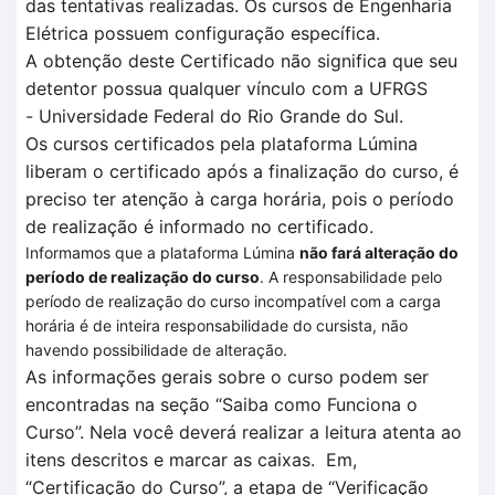
das tentativas realizadas
. O
s cursos de Engenharia
Elétrica
possuem configuração específica
.
A obtenção deste Certificado não significa que seu
detentor possua qualquer vínculo com a UFRGS
-
Universidade Federal do Rio Grande do Sul.
Os cursos certificados pela plataforma
Lúmina
liberam o certificado após a finalização do curso, é
preciso ter atenção à carga horária, pois o período
de realização é informado no certificado.
Informamos que a plataforma Lúmina
não fará alteração do
período de realização do curso
. A responsabilidade pelo
período de realização do curso incompatível com a carga
horária é de inteira responsabilidade do cursista, não
havendo possibilidade de alteração.
As informações gerais sobre o curso podem ser
encontradas na seção “Saiba como Funciona o
Curso”.
Nela você deverá realizar a leitura atenta
ao
itens descritos
e marcar as caixas.
Em
,
“Certificação
do Curso”, a et
a
pa de
“V
erificação