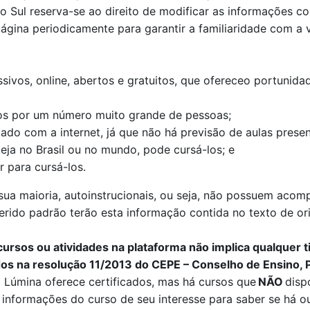
o Sul reserva-se ao direito de modificar as informações 
 página periodicamente para garantir a familiaridade com a
ivos, online, abertos e gratuitos, que ofereceo portunid
s por um número muito grande de pessoas;
ado com a internet, já que não há previsão de aulas presen
eja no Brasil ou no mundo, pode cursá-los; e
 para cursá-los.
ua maioria, autoinstrucionais, ou seja, não possuem acom
ferido padrão terão esta informação contida no texto de or
ursos ou atividades na plataforma não implica qualquer t
os na resolução 11/2013 do CEPE – Conselho de Ensino, 
a
Lúmina
oferece certificados, mas há cursos que
NÃO
dispo
informações do curso de seu interesse para saber se há ou