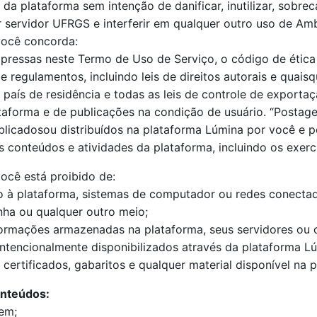
da plataforma sem intenção de danificar, inutilizar, sobrec
servidor UFRGS e interferir em qualquer outro uso de Amb
você concorda:
ressas neste Termo de Uso de Serviço, o código de ética e 
e regulamentos, incluindo leis de direitos autorais e quaisq
aís de residência e todas as leis de controle de exportaçã
taforma e de publicações na condição de usuário. “Postage
licadosou distribuídos na plataforma Lúmina por você e po
conteúdos e atividades da plataforma, incluindo os exercíc
ocê está proibido de:
do à plataforma, sistemas de computador ou redes conecta
nha ou qualquer outro meio;
nformações armazenadas na plataforma, seus servidores ou
ntencionalmente disponibilizados através da plataforma Lú
 certificados, gabaritos e qualquer material disponível na 
onteúdos:
em;