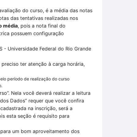
avaliação
do curso, é a média das notas
tas das tentativas
realizadas no
s
o média
, pois a nota final do
rica
possuem configuração
GS -
Universidade Federal do Rio Grande
 preciso ter atenção à carga horária,
pelo período de realização do curso
o.
so”.
Nela você deverá realizar a leitura
o dos
D
ados
” requer que você confira
adastrada na inscrição, será a
is esta seção é requisito para
la para um bom aproveitamento dos