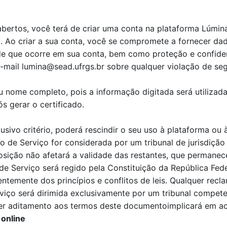
bertos, você terá de criar uma conta na plataforma Lúmin
. Ao criar a sua conta, você se compromete a fornecer dad
ade que ocorre em sua conta, bem como proteção e confide
-mail lumina@sead.ufrgs.br sobre qualquer violação de se
 nome completo, pois a informação digitada será utilizada
s gerar o certificado.
sivo critério, poderá rescindir o seu uso à plataforma ou
 de Serviço for considerada por um tribunal de jurisdição
osição não afetará a validade das restantes, que permanece
 Serviço será regido pela Constituição da República Federa
temente dos princípios e conflitos de leis. Qualquer recl
viço será dirimida exclusivamente por um tribunal compete
er aditamento aos termos deste documentoimplicará em ace
 online