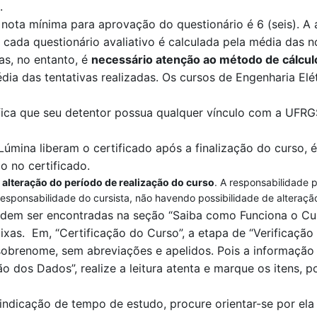
.
 nota mínima para aprovação do questionário é 6 (seis). A 
 cada questionário avaliativo é calculada pela
média das no
das, no entanto, é
necessário atenção ao método de cálcul
dia das tentativas realizadas
. O
s cursos de Engenharia Elét
fica que seu detentor possua qualquer vínculo com a UFR
Lúmina
liberam o certificado após a finalização do curso, é
o no certificado.
 alteração do período de realização do curso
. A responsabilidade 
responsabilidade do cursista, não havendo possibilidade de alteraçã
odem ser encontradas na seção “Saiba como Funciona o Cur
ixas.
Em
, “Certificação
do Curso”, a et
a
pa de
“V
erificaçã
brenome, sem abreviações e apelidos. Pois a informação c
ão dos Dados”
, realize a leitura aten
t
a e marque os itens, po
indicação de tempo
de estudo, procure orientar-se por e