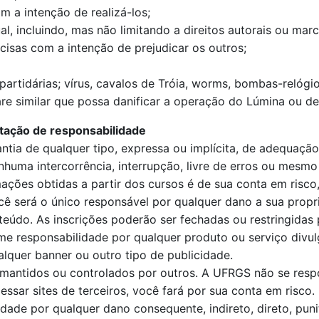
m a intenção de realizá-los;
al, incluindo, mas não limitando a direitos autorais ou mar
isas com a intenção de prejudicar os outros;
-partidárias; vírus, cavalos de Tróia, worms, bombas-relóg
re similar que possa danificar a operação do Lúmina ou d
tação de responsabilidade
antia de qualquer tipo, expressa ou implícita, de adequaç
uma intercorrência, interrupção, livre de erros ou mesmo q
ções obtidas a partir dos cursos é de sua conta em risco,
cê será o único responsável por qualquer dano a sua propr
eúdo. As inscrições poderão ser fechadas ou restringidas
 responsabilidade por qualquer produto ou serviço divulg
lquer banner ou outro tipo de publicidade.
es mantidos ou controlados por outros. A UFRGS não se resp
ssar sites de terceiros, você fará por sua conta em risco.
ade por qualquer dano consequente, indireto, direto, puniti