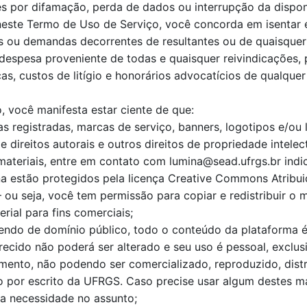
ões por difamação, perda de dados ou interrupção da dispon
neste Termo de Uso de Serviço, você concorda em isentar 
s ou demandas decorrentes de resultantes ou de quaisquer
despesa proveniente de todas e quaisquer reivindicações, 
as, custos de litígio e honorários advocatícios de qualquer
, você manifesta estar ciente de que:
s registradas, marcas de serviço, banners, logotipos e/o
 direitos autorais e outros direitos de propriedade intelect
materiais, entre em contato com lumina@sead.ufrgs.br ind
a estão protegidos pela licença Creative Commons Atrib
 ou seja, você tem permissão para copiar e redistribuir o 
ial para fins comerciais;
endo de domínio público, todo o conteúdo da plataforma é 
recido não poderá ser alterado e seu uso é pessoal, exclu
ento, não podendo ser comercializado, reproduzido, distrib
 por escrito da UFRGS. Caso precise usar algum destes ma
a necessidade no assunto;