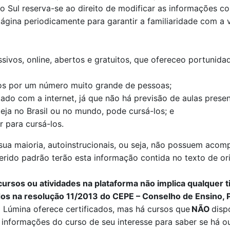
o Sul reserva-se ao direito de modificar as informações 
 página periodicamente para garantir a familiaridade com a
ivos, online, abertos e gratuitos, que ofereceo portunid
s por um número muito grande de pessoas;
ado com a internet, já que não há previsão de aulas presen
eja no Brasil ou no mundo, pode cursá-los; e
 para cursá-los.
ua maioria, autoinstrucionais, ou seja, não possuem acom
ferido padrão terão esta informação contida no texto de or
ursos ou atividades na plataforma não implica qualquer t
os na resolução 11/2013 do CEPE – Conselho de Ensino, 
a
Lúmina
oferece certificados, mas há cursos que
NÃO
dispo
informações do curso de seu interesse para saber se há ou