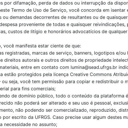
ões por difamação, perda de dados ou interrupção da dispon
neste Termo de Uso de Serviço, você concorda em isentar 
s ou demandas decorrentes de resultantes ou de quaisquer
despesa proveniente de todas e quaisquer reivindicações, 
as, custos de litígio e honorários advocatícios de qualquer
, você manifesta estar ciente de que:
s registradas, marcas de serviço, banners, logotipos e/o
 direitos autorais e outros direitos de propriedade intelect
materiais, entre em contato com lumina@sead.ufrgs.br ind
a estão protegidos pela licença Creative Commons Atrib
 ou seja, você tem permissão para copiar e redistribuir o 
ial para fins comerciais;
endo de domínio público, todo o conteúdo da plataforma é 
recido não poderá ser alterado e seu uso é pessoal, exclu
ento, não podendo ser comercializado, reproduzido, distrib
 por escrito da UFRGS. Caso precise usar algum destes ma
a necessidade no assunto;