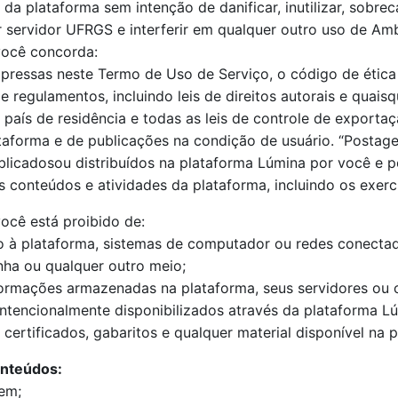
da plataforma sem intenção de danificar, inutilizar, sobrec
servidor UFRGS e interferir em qualquer outro uso de Amb
você concorda:
ressas neste Termo de Uso de Serviço, o código de ética e 
e regulamentos, incluindo leis de direitos autorais e quaisq
aís de residência e todas as leis de controle de exportaçã
taforma e de publicações na condição de usuário. “Postage
licadosou distribuídos na plataforma Lúmina por você e po
conteúdos e atividades da plataforma, incluindo os exercíc
ocê está proibido de:
do à plataforma, sistemas de computador ou redes conecta
nha ou qualquer outro meio;
nformações armazenadas na plataforma, seus servidores ou
ntencionalmente disponibilizados através da plataforma Lú
 certificados, gabaritos e qualquer material disponível na 
onteúdos:
em;