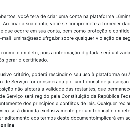
bertos, você terá de criar uma conta na plataforma Lúmin
. Ao criar a sua conta, você se compromete a fornecer dad
ade que ocorre em sua conta, bem como proteção e confide
-mail lumina@sead.ufrgs.br sobre qualquer violação de se
 nome completo, pois a informação digitada será utilizada
s gerar o certificado.
sivo critério, poderá rescindir o seu uso à plataforma ou
 de Serviço for considerada por um tribunal de jurisdição
osição não afetará a validade das restantes, que permanece
 Serviço será regido pela Constituição da República Federa
temente dos princípios e conflitos de leis. Qualquer recl
viço será dirimida exclusivamente por um tribunal compete
er aditamento aos termos deste documentoimplicará em ace
 online