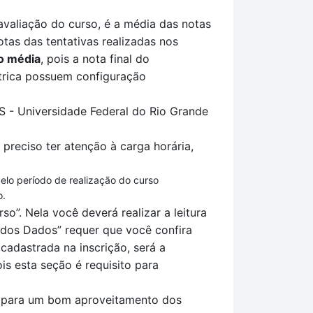
avaliação
do curso, é a média das notas
tas das tentativas
realizadas no
s
o média
, pois a nota final do
rica
possuem configuração
GS -
Universidade Federal do Rio Grande
 preciso ter atenção à carga horária,
pelo período de realização do curso
o.
so”.
Nela você deverá realizar a leitura
o dos
D
ados
” requer que você confira
adastrada na inscrição, será a
is esta seção é requisito para
la para um bom aproveitamento dos