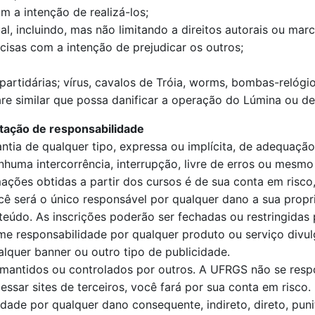
m a intenção de realizá-los;
al, incluindo, mas não limitando a direitos autorais ou mar
isas com a intenção de prejudicar os outros;
-partidárias; vírus, cavalos de Tróia, worms, bombas-relóg
re similar que possa danificar a operação do Lúmina ou d
tação de responsabilidade
antia de qualquer tipo, expressa ou implícita, de adequaç
uma intercorrência, interrupção, livre de erros ou mesmo q
ções obtidas a partir dos cursos é de sua conta em risco,
cê será o único responsável por qualquer dano a sua propr
eúdo. As inscrições poderão ser fechadas ou restringidas
 responsabilidade por qualquer produto ou serviço divulg
lquer banner ou outro tipo de publicidade.
es mantidos ou controlados por outros. A UFRGS não se resp
ssar sites de terceiros, você fará por sua conta em risco.
ade por qualquer dano consequente, indireto, direto, puniti