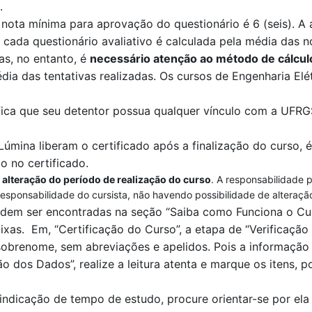
.
 nota mínima para aprovação do questionário é 6 (seis). A 
 cada questionário avaliativo é calculada pela
média das no
das, no entanto, é
necessário atenção ao método de cálcul
dia das tentativas realizadas
. O
s cursos de Engenharia Elét
fica que seu detentor possua qualquer vínculo com a UFR
Lúmina
liberam o certificado após a finalização do curso, é
o no certificado.
 alteração do período de realização do curso
. A responsabilidade 
responsabilidade do cursista, não havendo possibilidade de alteraçã
odem ser encontradas na seção “Saiba como Funciona o Cur
ixas.
Em
, “Certificação
do Curso”, a et
a
pa de
“V
erificaçã
brenome, sem abreviações e apelidos. Pois a informação c
ão dos Dados”
, realize a leitura aten
t
a e marque os itens, po
indicação de tempo
de estudo, procure orientar-se por e