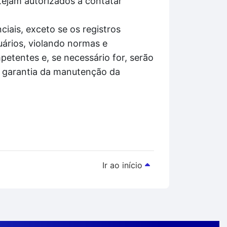
tejam autorizados a contatar
iais, exceto se os registros
ários, violando normas e
etentes e, se necessário for, serão
á garantia da manutenção da
Ir ao início