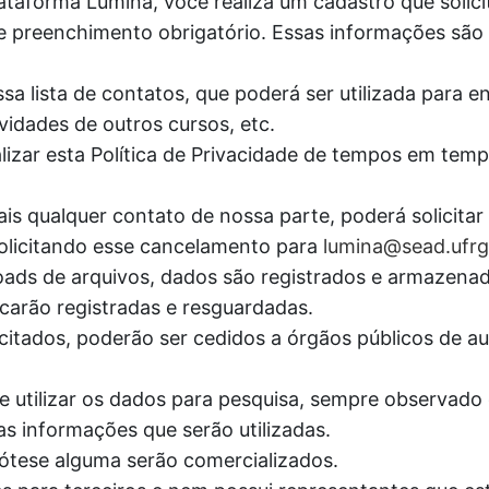
ataforma Lúmina, você realiza um cadastro que solic
e preenchimento obrigatório. Essas informações são c
sa lista de contatos, que poderá ser utilizada para e
vidades de outros cursos, etc.
lizar esta Política de Privacidade de tempos em tem
is qualquer contato de nossa parte, poderá solicita
 solicitando esse cancelamento para
lumina@sead.ufrg
wnloads de arquivos, dados são registrados e armaz
carão registradas e resguardadas.
itados, poderão ser cedidos a órgãos públicos de aud
e utilizar os dados para pesquisa, sempre observado o
as informações que serão utilizadas.
tese alguma serão comercializados.