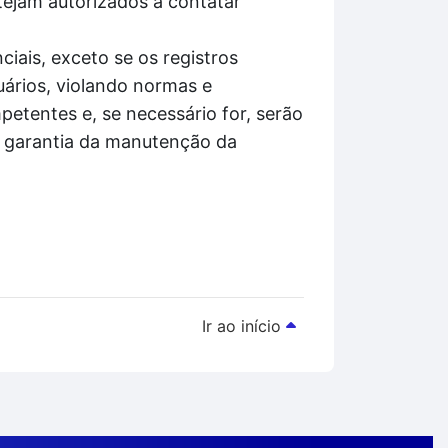
tejam autorizados a contatar
iais, exceto se os registros
ários, violando normas e
etentes e, se necessário for, serão
á garantia da manutenção da
Ir ao início