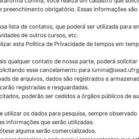
ataforma Lúmina, você realiza um cadastro que solic
e preenchimento obrigatório. Essas informações são c
sa lista de contatos, que poderá ser utilizada para e
vidades de outros cursos, etc.
lizar esta Política de Privacidade de tempos em tem
is qualquer contato de nossa parte, poderá solicita
 solicitando esse cancelamento para
lumina@sead.ufrg
wnloads de arquivos, dados são registrados e armaz
carão registradas e resguardadas.
itados, poderão ser cedidos a órgãos públicos de aud
e utilizar os dados para pesquisa, sempre observado o
as informações que serão utilizadas.
tese alguma serão comercializados.