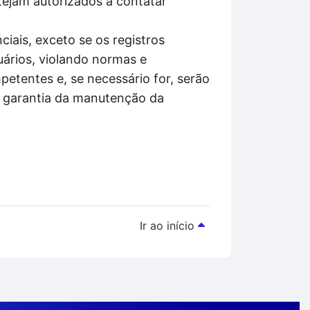
tejam autorizados a contatar
iais, exceto se os registros
ários, violando normas e
etentes e, se necessário for, serão
á garantia da manutenção da
Ir ao início