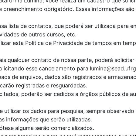
ataforma Lúmina, você realiza um cadastro que solic
e preenchimento obrigatório. Essas informações são c
sa lista de contatos, que poderá ser utilizada para e
vidades de outros cursos, etc.
lizar esta Política de Privacidade de tempos em tem
is qualquer contato de nossa parte, poderá solicita
 solicitando esse cancelamento para
lumina@sead.ufrg
wnloads de arquivos, dados são registrados e armaz
carão registradas e resguardadas.
itados, poderão ser cedidos a órgãos públicos de aud
e utilizar os dados para pesquisa, sempre observado o
as informações que serão utilizadas.
tese alguma serão comercializados.