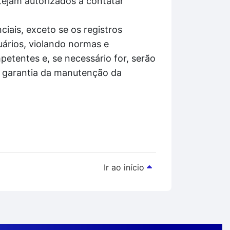
tejam autorizados a contatar
iais, exceto se os registros
ários, violando normas e
etentes e, se necessário for, serão
á garantia da manutenção da
Ir ao início