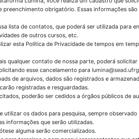
ataforma Lúmina, você realiza um cadastro que solic
e preenchimento obrigatório. Essas informações são c
sa lista de contatos, que poderá ser utilizada para e
vidades de outros cursos, etc.
lizar esta Política de Privacidade de tempos em tem
is qualquer contato de nossa parte, poderá solicita
 solicitando esse cancelamento para
lumina@sead.ufrg
wnloads de arquivos, dados são registrados e armaz
carão registradas e resguardadas.
itados, poderão ser cedidos a órgãos públicos de aud
e utilizar os dados para pesquisa, sempre observado o
as informações que serão utilizadas.
tese alguma serão comercializados.