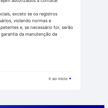
tejam autorizados a contatar
iais, exceto se os registros
ários, violando normas e
etentes e, se necessário for, serão
á garantia da manutenção da
Ir ao início