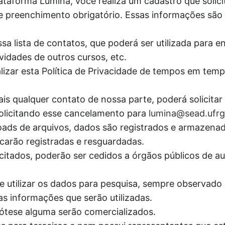
ataforma Lúmina, você realiza um cadastro que solic
e preenchimento obrigatório. Essas informações são c
sa lista de contatos, que poderá ser utilizada para e
vidades de outros cursos, etc.
lizar esta Política de Privacidade de tempos em tem
is qualquer contato de nossa parte, poderá solicita
 solicitando esse cancelamento para
lumina@sead.ufrg
wnloads de arquivos, dados são registrados e armaz
carão registradas e resguardadas.
itados, poderão ser cedidos a órgãos públicos de aud
e utilizar os dados para pesquisa, sempre observado o
as informações que serão utilizadas.
tese alguma serão comercializados.