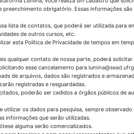
ataforma Lúmina, você realiza um cadastro que solic
e preenchimento obrigatório. Essas informações são c
sa lista de contatos, que poderá ser utilizada para e
vidades de outros cursos, etc.
lizar esta Política de Privacidade de tempos em tem
is qualquer contato de nossa parte, poderá solicita
 solicitando esse cancelamento para
lumina@sead.ufrg
wnloads de arquivos, dados são registrados e armaz
carão registradas e resguardadas.
itados, poderão ser cedidos a órgãos públicos de aud
e utilizar os dados para pesquisa, sempre observado o
as informações que serão utilizadas.
tese alguma serão comercializados.