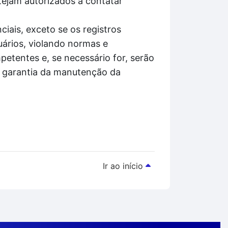
tejam autorizados a contatar
iais, exceto se os registros
ários, violando normas e
etentes e, se necessário for, serão
á garantia da manutenção da
Ir ao início